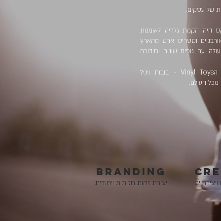
ת של עסקים.
ס היה הקמת גלריה לאומנות
אורבניים וסטריט ארט מהארץ
ולה עם גופים שונים וחיבורם
Vinyl Toys
 ה
- בובות ויניל
 מכל העולם.
Branding
CRE
ויצירתיים
יצירת זהות חזותית ייחודית