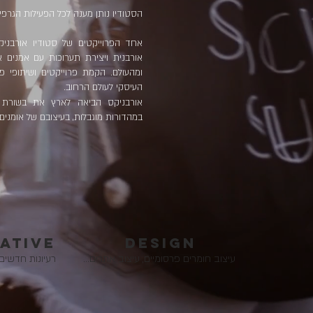
הסטודיו נותן מענה לכל הפעילות הגרפי
אחד הפרוייקטים של סטודיו אורבניק
אורבנית ויצירת תערוכות עם אמנים 
ומהעולם. הקמת פרוייקטים ושיתופי פע
העיסקי לעולם הרחוב.
אורבניקס הביאה לארץ את בשורת
במהדורות מוגבלות, בעיצובם של אומנים
ATIVE
DESIGN
...עיצוב חומרים פרסומיים, עיצוב אתרים
רעיונות חדשים 